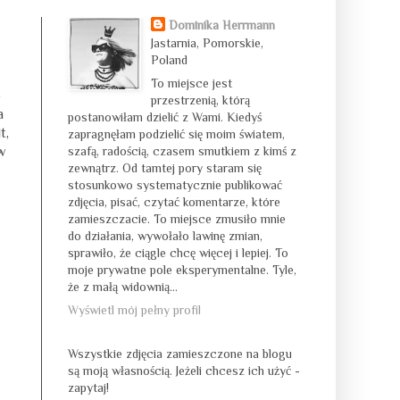
Dominika Herrmann
Jastarnia, Pomorskie,
Poland
To miejsce jest
o
przestrzenią, którą
a
postanowiłam dzielić z Wami. Kiedyś
t,
zapragnęłam podzielić się moim światem,
 w
szafą, radością, czasem smutkiem z kimś z
zewnątrz. Od tamtej pory staram się
stosunkowo systematycznie publikować
zdjęcia, pisać, czytać komentarze, które
zamieszczacie. To miejsce zmusiło mnie
do działania, wywołało lawinę zmian,
sprawiło, że ciągle chcę więcej i lepiej. To
moje prywatne pole eksperymentalne. Tyle,
że z małą widownią...
Wyświetl mój pełny profil
Wszystkie zdjęcia zamieszczone na blogu
są moją własnością. Jeżeli chcesz ich użyć -
zapytaj!