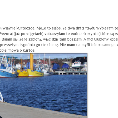
ej właśnie kurteczce. Może to słabe, że dwa dni z rzędu wybieram t
 Wczoraj (już po zdjęciach) zobaczyłam te cudne skrzynki (które są z
Bałam się, że je zabiorą, więc dziś tam poszłam. A mój ulubiony kobal
w przyszłym tygodniu go nie ubiorę. Nie mam na myśli koloru samego
obie, mowa o kurtce.