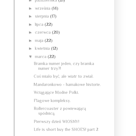
►
października
(21)
►
września
(14)
►
sierpnia
(17)
►
lipca
(22)
►
czerwca
(20)
►
maja
(22)
►
kwietnia
(12)
▼
marca
(22)
Bramka numer jeden, czy bramka
numer trzy?!
Coś miało być, ale wiatr to zwiał.
Mandaronkowo - hamakowe historie.
Wciągające Modne Polki.
Flagowe kompleksy.
Rollercoaster z powiewającą
spódnicą.
Pierwszy dzień WIOSNY!
Life is short buy the SHOES! part 2