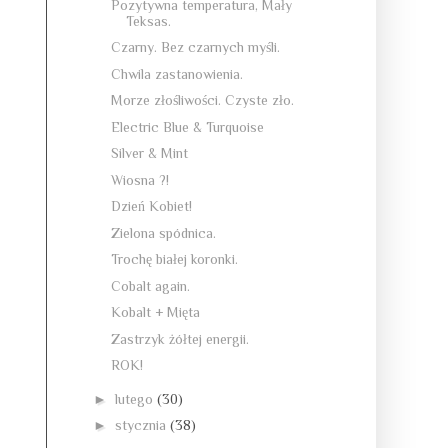
Pozytywna temperatura, Mały
Teksas.
Czarny. Bez czarnych myśli.
Chwila zastanowienia.
Morze złośliwości. Czyste zło.
Electric Blue & Turquoise
Silver & Mint
Wiosna ?!
Dzień Kobiet!
Zielona spódnica.
Trochę białej koronki.
Cobalt again.
Kobalt + Mięta
Zastrzyk żółtej energii.
ROK!
►
lutego
(30)
►
stycznia
(38)