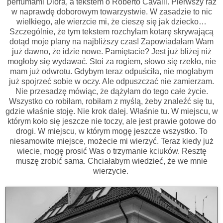
perfumami Diora, a tekstem o Roberto Cavalli. Pierwszy raz
w naprawdę doborowym towarzystwie. W zasadzie to nic
wielkiego, ale wierzcie mi, że cieszę się jak dziecko…
Szczególnie, że tym tekstem rozchylam kotarę skrywającą
dotąd moje plany na najbliższy czas! Zapowiadałam Wam
już dawno, że idzie nowe. Pamiętacie? Jest już bliżej niż
mogłoby się wydawać. Stoi za rogiem, słowo się rzekło, nie
mam już odwrotu. Gdybym teraz odpuściła, nie mogłabym
już spojrzeć sobie w oczy. Ale odpuszczać nie zamierzam.
Nie przesadzę mówiąc, że dążyłam do tego całe życie.
Wszystko co robiłam, robiłam z myślą, żeby znaleźć się tu,
gdzie właśnie stoję. Nie krok dalej. Właśnie tu. W miejscu, w
którym koło się jeszcze nie toczy, ale jest prawie gotowe do
drogi. W miejscu, w którym mogę jeszcze wszystko. To
niesamowite miejsce, możecie mi wierzyć. Teraz kiedy już
wiecie, mogę prosić Was o trzymanie kciuków. Resztę
muszę zrobić sama. Chciałabym wiedzieć, że we mnie
wierzycie.