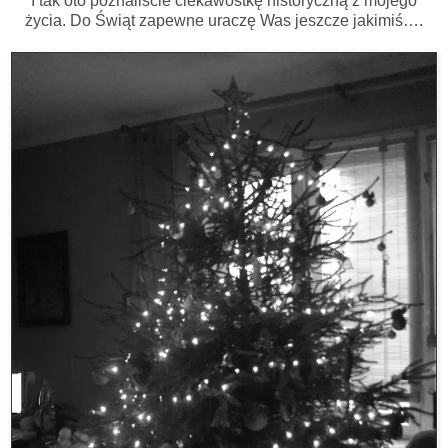
I tak oto poznaliście ciekawostkę historyczną z mojego
życia. Do Świąt zapewne uraczę Was jeszcze jakimiś….