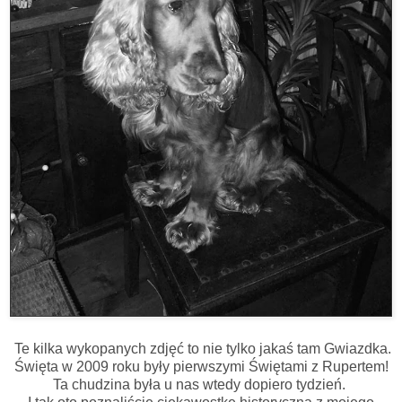
Te kilka wykopanych zdjęć to nie tylko jakaś tam Gwiazdka.
Święta w 2009 roku były pierwszymi Świętami z Rupertem!
Ta chudzina była u nas wtedy dopiero tydzień.