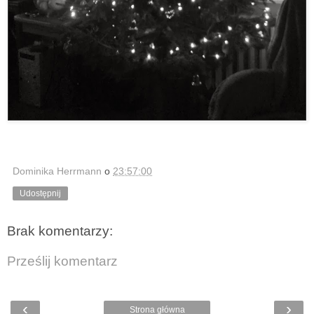
Dominika Herrmann
o
23:57:00
Udostępnij
Brak komentarzy:
Prześlij komentarz
‹
›
Strona główna