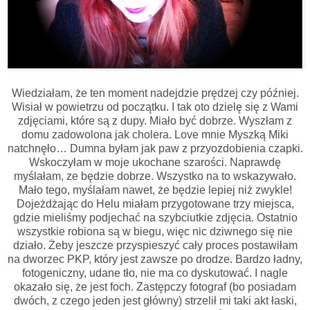
Wiedziałam, że ten moment nadejdzie prędzej czy później.
Wisiał w powietrzu od początku. I tak oto dzielę się z Wami
zdjęciami, które są z dupy. Miało być dobrze. Wyszłam z
domu zadowolona jak cholera. Love mnie Myszką Miki
natchnęło… Dumna byłam jak paw z przyozdobienia czapki.
Wskoczyłam w moje ukochane szarości. Naprawdę
myślałam, ze będzie dobrze. Wszystko na to wskazywało.
Mało tego, myślałam nawet, że będzie lepiej niż zwykle!
Dojeżdżając do Helu miałam przygotowane trzy miejsca,
gdzie mieliśmy podjechać na szybciutkie zdjęcia. Ostatnio
wszystkie robiona są w biegu, więc nic dziwnego się nie
działo. Żeby jeszcze przyspieszyć cały proces postawiłam
na dworzec PKP, który jest zawsze po drodze. Bardzo ładny,
fotogeniczny, udane tło, nie ma co dyskutować. I nagle
okazało się, że jest foch. Zastępczy fotograf (bo posiadam
dwóch, z czego jeden jest główny) strzelił mi taki akt łaski,