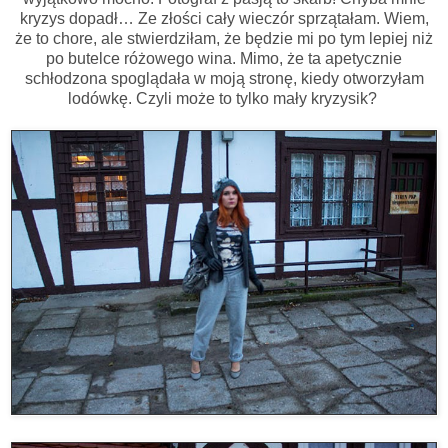
kryzys dopadł… Ze złości cały wieczór sprzątałam. Wiem,
że to chore, ale stwierdziłam, że będzie mi po tym lepiej niż
po butelce różowego wina. Mimo, że ta apetycznie
schłodzona spoglądała w moją stronę, kiedy otworzyłam
lodówkę. Czyli może to tylko mały kryzysik?