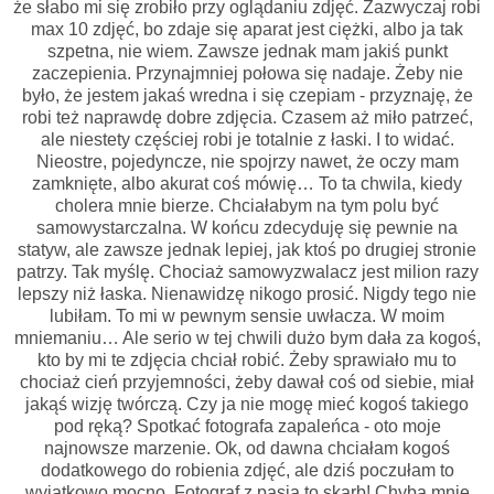
że słabo mi się zrobiło przy oglądaniu zdjęć. Zazwyczaj robi
max 10 zdjęć, bo zdaje się aparat jest ciężki, albo ja tak
szpetna, nie wiem. Zawsze jednak mam jakiś punkt
zaczepienia. Przynajmniej połowa się nadaje. Żeby nie
było, że jestem jakaś wredna i się czepiam - przyznaję, że
robi też naprawdę dobre zdjęcia. Czasem aż miło patrzeć,
ale niestety częściej robi je totalnie z łaski. I to widać.
Nieostre, pojedyncze, nie spojrzy nawet, że oczy mam
zamknięte, albo akurat coś mówię… To ta chwila, kiedy
cholera mnie bierze. Chciałabym na tym polu być
samowystarczalna. W końcu zdecyduję się pewnie na
statyw, ale zawsze jednak lepiej, jak ktoś po drugiej stronie
patrzy. Tak myślę. Chociaż samowyzwalacz jest milion razy
lepszy niż łaska. Nienawidzę nikogo prosić. Nigdy tego nie
lubiłam. To mi w pewnym sensie uwłacza. W moim
mniemaniu… Ale serio w tej chwili dużo bym dała za kogoś,
kto by mi te zdjęcia chciał robić. Żeby sprawiało mu to
chociaż cień przyjemności, żeby dawał coś od siebie, miał
jakąś wizję twórczą. Czy ja nie mogę mieć kogoś takiego
pod ręką? Spotkać fotografa zapaleńca - oto moje
najnowsze marzenie. Ok, od dawna chciałam kogoś
dodatkowego do robienia zdjęć, ale dziś poczułam to
wyjątkowo mocno. Fotograf z pasją to skarb! Chyba mnie