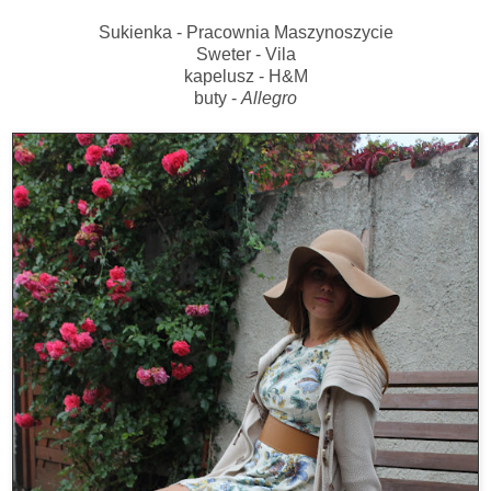
Sukienka - Pracownia Maszynoszycie
Sweter - Vila
kapelusz - H&M
buty -
Allegro