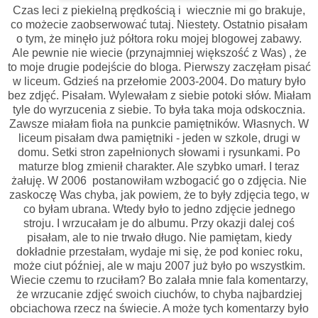
Czas leci z piekielną prędkością i wiecznie mi go brakuje,
co możecie zaobserwować tutaj. Niestety. Ostatnio pisałam
o tym, że minęło już półtora roku mojej blogowej zabawy.
Ale pewnie nie wiecie (przynajmniej większość z Was) , że
to moje drugie podejście do bloga. Pierwszy zaczęłam pisać
w liceum. Gdzieś na przełomie 2003-2004. Do matury było
bez zdjęć. Pisałam. Wylewałam z siebie potoki słów. Miałam
tyle do wyrzucenia z siebie. To była taka moja odskocznia.
Zawsze miałam fioła na punkcie pamiętników. Własnych. W
liceum pisałam dwa pamiętniki - jeden w szkole, drugi w
domu. Setki stron zapełnionych słowami i rysunkami. Po
maturze blog zmienił charakter. Ale szybko umarł. I teraz
żałuję. W 2006 postanowiłam wzbogacić go o zdjęcia. Nie
zaskoczę Was chyba, jak powiem, że to były zdjęcia tego, w
co byłam ubrana. Wtedy było to jedno zdjęcie jednego
stroju. I wrzucałam je do albumu. Przy okazji dalej coś
pisałam, ale to nie trwało długo. Nie pamiętam, kiedy
dokładnie przestałam, wydaje mi się, że pod koniec roku,
może ciut później, ale w maju 2007 już było po wszystkim.
Wiecie czemu to rzuciłam? Bo zalała mnie fala komentarzy,
że wrzucanie zdjęć swoich ciuchów, to chyba najbardziej
obciachowa rzecz na świecie. A może tych komentarzy było