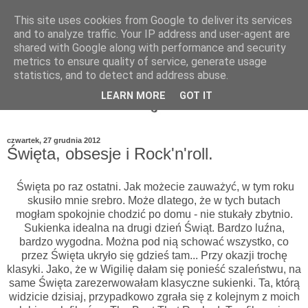
This site uses cookies from Google to deliver its services
and to analyze traffic. Your IP address and user-agent are
shared with Google along with performance and security
metrics to ensure quality of service, generate usage
statistics, and to detect and address abuse.
LEARN MORE
GOT IT
czwartek, 27 grudnia 2012
Święta, obsesje i Rock'n'roll.
Święta po raz ostatni. Jak możecie zauważyć, w tym roku
skusiło mnie srebro. Może dlatego, że w tych butach
mogłam spokojnie chodzić po domu - nie stukały zbytnio.
Sukienka idealna na drugi dzień Świąt. Bardzo luźna,
bardzo wygodna. Można pod nią schować wszystko, co
przez Święta ukryło się gdzieś tam... Przy okazji trochę
klasyki. Jako, że w Wigilię dałam się ponieść szaleństwu, na
same Święta zarezerwowałam klasyczne sukienki. Ta, którą
widzicie dzisiaj, przypadkowo zgrała się z kolejnym z moich