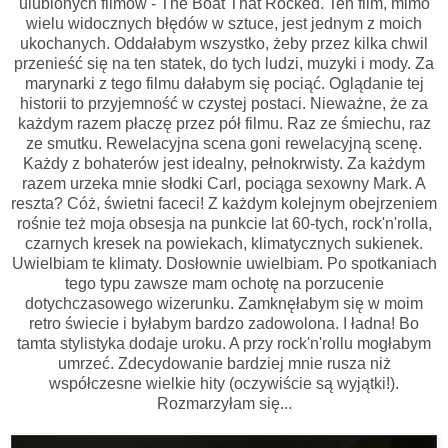
ulubionych filmów - The Boat That Rocked. Ten film, mimo
wielu widocznych błędów w sztuce, jest jednym z moich
ukochanych. Oddałabym wszystko, żeby przez kilka chwil
przenieść się na ten statek, do tych ludzi, muzyki i mody. Za
marynarki z tego filmu dałabym się pociąć. Oglądanie tej
historii to przyjemność w czystej postaci. Nieważne, że za
każdym razem płaczę przez pół filmu. Raz ze śmiechu, raz
ze smutku. Rewelacyjna scena goni rewelacyjną scenę.
Każdy z bohaterów jest idealny, pełnokrwisty. Za każdym
razem urzeka mnie słodki Carl, pociąga sexowny Mark. A
reszta? Cóż, świetni faceci! Z każdym kolejnym obejrzeniem
rośnie też moja obsesja na punkcie lat 60-tych, rock'n'rolla,
czarnych kresek na powiekach, klimatycznych sukienek.
Uwielbiam te klimaty. Dosłownie uwielbiam. Po spotkaniach
tego typu zawsze mam ochotę na porzucenie
dotychczasowego wizerunku. Zamknęłabym się w moim
retro świecie i byłabym bardzo zadowolona. I ładna! Bo
tamta stylistyka dodaje uroku. A przy rock'n'rollu mogłabym
umrzeć. Zdecydowanie bardziej mnie rusza niż
współczesne wielkie hity (oczywiście są wyjątki!).
Rozmarzyłam się...