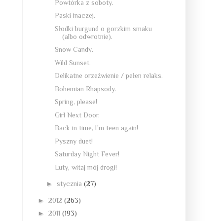
Powtórka z soboty.
Paski inaczej.
Słodki burgund o gorzkim smaku
(albo odwrotnie).
Snow Candy.
Wild Sunset.
Delikatne orzeźwienie / pełen relaks.
Bohemian Rhapsody.
Spring, please!
Girl Next Door.
Back in time, I'm teen again!
Pyszny duet!
Saturday Night Fever!
Luty, witaj mój drogi!
►
stycznia
(27)
►
2012
(263)
►
2011
(193)