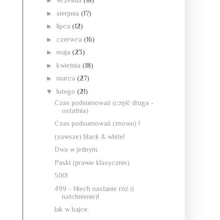
►
września
(18)
►
sierpnia
(17)
►
lipca
(12)
►
czerwca
(16)
►
maja
(23)
►
kwietnia
(18)
►
marca
(27)
▼
lutego
(21)
Czas podsumowań (część druga -
ostatnia)
Czas podsumowań (znowu) !
(zawsze) black & white!
Dwa w jednym.
Paski (prawie klasycznie)
500!
499 - Niech nastanie róż (i
natchnienie)!
Jak w bajce.