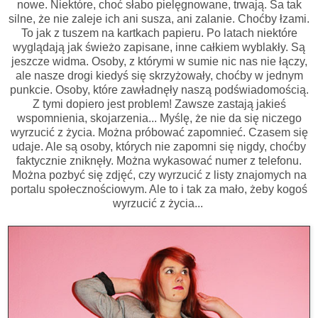
nowe. Niektóre, choć słabo pielęgnowane, trwają. Sa tak
silne, że nie zaleje ich ani susza, ani zalanie. Choćby łzami.
To jak z tuszem na kartkach papieru. Po latach niektóre
wyglądają jak świeżo zapisane, inne całkiem wyblakły. Są
jeszcze widma. Osoby, z którymi w sumie nic nas nie łączy,
ale nasze drogi kiedyś się skrzyżowały, choćby w jednym
punkcie. Osoby, które zawładnęły naszą podświadomością.
Z tymi dopiero jest problem! Zawsze zastają jakieś
wspomnienia, skojarzenia... Myślę, że nie da się niczego
wyrzucić z życia. Można próbować zapomnieć. Czasem się
udaje. Ale są osoby, których nie zapomni się nigdy, choćby
faktycznie zniknęły. Można wykasować numer z telefonu.
Można pozbyć się zdjęć, czy wyrzucić z listy znajomych na
portalu społecznościowym. Ale to i tak za mało, żeby kogoś
wyrzucić z życia...