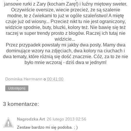
jansowe rurki z Zary (kocham Zarę!) i luźny miętowy sweter.
Oczywiście oversize, wiecie przecież, że są szalenie
modne, te z ćwiekami to już w ogóle szaleństwo! A miętę
czuje już od wiosny... Przecież nikt tu nie jest ograniczony,
widzicie spodnie, buty, bluzki, kolory też. Nie bawię się też
raczej w super trendy prosto z blogów. Raczej ich tutaj nie
widzicie...
Przez przypadek powstały mi jakby dwa posty. Mamy dwa
dominujące wzory na zdjęciach, dwa kolory na ciuchach i
dwa tematy, które różnią się dość znacznie. Cóż, za to że nie
było mnie wczoraj - dziś dwa w jednym!
Dominika Herrmann
o
00:41:00
Udostępnij
3 komentarze:
Nagrodzka Art
26 lutego 2013 02:56
Zestaw bardzo mi się podoba. ; )