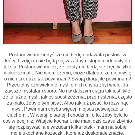
Postanowiłam kiedyś, że nie będę dodawała postów, w
których zdjęcia nie będą się w żadnym stopniu odnosiły do
tekstu. Postanowiłam też, że teksty nie będą się kręciły tylko
wokół szmat... Nie wiem czemu, może dlatego, że nie myślę
o nich tak dużo jak powinnam? Swoją drogą ile powinnam?
Przeciętny człowiek nie myśli o nich chyba zbyt wiele. Ja
zawsze myślałam sporo. No i w dalszym ciągu tak jest, tyle
że to luźne myśli, jakieś spostrzeżenia, przemyślenia, często
za mało, żeby o tym pisać. Albo jak już pisać, to rozwinąć
myśl. Powinnam chyba więcej miejsca poświęcać tu
ciuchom... W wersji pisanej. I chodzi mi o to, żeby było to
coś więcej niż: Witajcie kochani, nie mam dziś czasu zbytnio
się rozpisywać, ale wrzucam kilka fotek - mam na sobie
moje ukochane kozaczki, które już doskonale znacie,