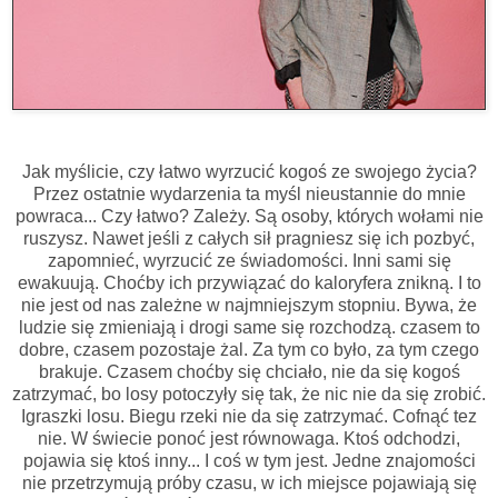
Jak myślicie, czy łatwo wyrzucić kogoś ze swojego życia?
Przez ostatnie wydarzenia ta myśl nieustannie do mnie
powraca... Czy łatwo? Zależy. Są osoby, których wołami nie
ruszysz. Nawet jeśli z całych sił pragniesz się ich pozbyć,
zapomnieć, wyrzucić ze świadomości. Inni sami się
ewakuują. Choćby ich przywiązać do kaloryfera znikną. I to
nie jest od nas zależne w najmniejszym stopniu. Bywa, że
ludzie się zmieniają i drogi same się rozchodzą. czasem to
dobre, czasem pozostaje żal. Za tym co było, za tym czego
brakuje. Czasem choćby się chciało, nie da się kogoś
zatrzymać, bo losy potoczyły się tak, że nic nie da się zrobić.
Igraszki losu. Biegu rzeki nie da się zatrzymać. Cofnąć tez
nie. W świecie ponoć jest równowaga. Ktoś odchodzi,
pojawia się ktoś inny... I coś w tym jest. Jedne znajomości
nie przetrzymują próby czasu, w ich miejsce pojawiają się