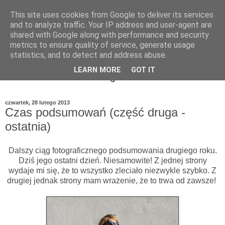
This site uses cookies from Google to deliver its services
and to analyze traffic. Your IP address and user-agent are
shared with Google along with performance and security
metrics to ensure quality of service, generate usage
statistics, and to detect and address abuse.
LEARN MORE
GOT IT
czwartek, 28 lutego 2013
Czas podsumowań (część druga -
ostatnia)
Dalszy ciąg fotograficznego podsumowania drugiego roku.
Dziś jego ostatni dzień. Niesamowite! Z jednej strony
wydaje mi się, że to wszystko zleciało niezwykle szybko. Z
drugiej jednak strony mam wrażenie, że to trwa od zawsze!