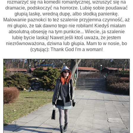
rozmarzyć się na komedii romantycznej, wzruszyć się na
dramacie, podskoczyć na horrorze. Lubię sobie poudawać
głupią laskę, wredną dupę, albo słodką panienkę.
Malowanie paznokci to też szalenie przyjemna czynność, aż
mi głupio, że tak dawno tego nie robiłam! Kiedyś miałam
absolutną obsesję na tym punkcie... Wiecie, ja szalenie
lubię bycie laską! Nawet jeśli ktoś uważa, że jestem
niezrównoważona, dziwna lub głupia. Mam to w nosie, bo
(cytując): Thank God I'm a woman!