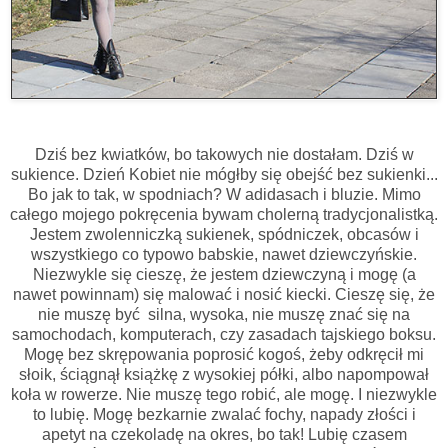
Dziś bez kwiatków, bo takowych nie dostałam. Dziś w
sukience. Dzień Kobiet nie mógłby się obejść bez sukienki...
Bo jak to tak, w spodniach? W adidasach i bluzie. Mimo
całego mojego pokręcenia bywam cholerną tradycjonalistką.
Jestem zwolenniczką sukienek, spódniczek, obcasów i
wszystkiego co typowo babskie, nawet dziewczyńskie.
Niezwykle się cieszę, że jestem dziewczyną i mogę (a
nawet powinnam) się malować i nosić kiecki. Cieszę się, że
nie muszę być silna, wysoka, nie muszę znać się na
samochodach, komputerach, czy zasadach tajskiego boksu.
Mogę bez skrępowania poprosić kogoś, żeby odkręcił mi
słoik, ściągnął książkę z wysokiej półki, albo napompował
koła w rowerze. Nie muszę tego robić, ale mogę. I niezwykle
to lubię. Mogę bezkarnie zwalać fochy, napady złości i
apetyt na czekoladę na okres, bo tak! Lubię czasem