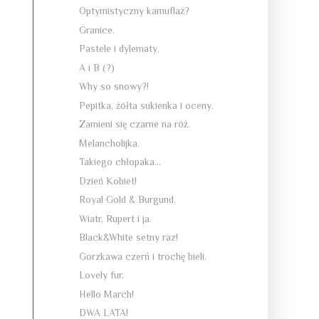
Optymistyczny kamuflaż?
Granice.
Pastele i dylematy.
A i B (?)
Why so snowy?!
Pepitka, żółta sukienka i oceny.
Zamieni się czarne na róż.
Melancholijka.
Takiego chłopaka...
Dzień Kobiet!
Royal Gold & Burgund.
Wiatr, Rupert i ja.
Black&White setny raz!
Gorzkawa czerń i trochę bieli.
Lovely fur.
Hello March!
DWA LATA!