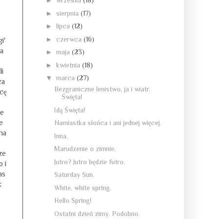
►
września
(18)
►
sierpnia
(17)
►
lipca
(12)
►
czerwca
(16)
i'
ia
►
maja
(23)
►
kwietnia
(18)
i
▼
marca
(27)
ca
Bezgraniczne lenistwo, ja i wiatr.
ycę
Święta!
Idą Święta!
je
e
Namiastka słońca i ani jednej więcej.
na
Inna.
Marudzenie o zimnie.
ze
Jutro? Jutro będzie futro.
 i
as
Saturday Sun.
k
White, white spring.
Hello Spring!
Ostatni dzień zimy. Podobno.