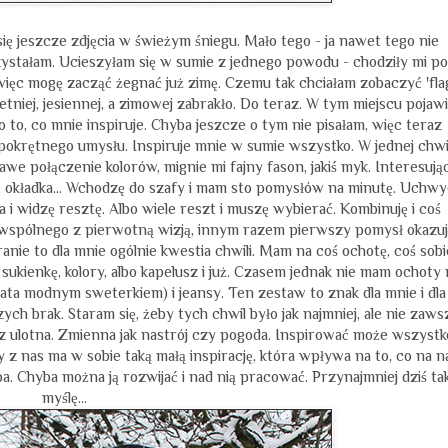
 się jeszcze zdjęcia w świeżym śniegu. Mało tego - ja nawet tego nie
orzystałam. Ucieszyłam się w sumie z jednego powodu - chodziły mi po
 więc mogę zacząć żegnać już zimę. Czemu tak chciałam zobaczyć 'flag
etniej, jesiennej, a zimowej zabrakło. Do teraz. W tym miejscu pojaw
 o to, co mnie inspiruje. Chyba jeszcze o tym nie pisałam, więc teraz
okrętnego umysłu. Inspiruje mnie w sumie wszystko. W jednej chwil
we połączenie kolorów, mignie mi fajny fason, jakiś myk. Interesują
ilm, okładka... Wchodzę do szafy i mam sto pomysłów na minutę. Uchw
a i widzę resztę. Albo wiele reszt i muszę wybierać. Kombinuję i coś
wspólnego z pierwotną wizją, innym razem pierwszy pomysł okazu
anie to dla mnie ogólnie kwestia chwili. Mam na coś ochotę, coś sobi
sukienkę, kolory, albo kapelusz i już. Czasem jednak nie mam ochoty 
ata modnym sweterkiem) i jeansy. Ten zestaw to znak dla mnie i dla
czych brak. Staram się, żeby tych chwil było jak najmniej, ale nie zaws
z ulotna. Zmienna jak nastrój czy pogoda. Inspirować może wszystko
dy z nas ma w sobie taką małą inspirację, która wpływa na to, co na n
ba. Chyba można ją rozwijać i nad nią pracować. Przynajmniej dziś ta
myślę...