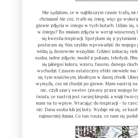
Nie sądziłam, że w najbliższym czasie trafią mi
chciałam! Ale cóż, trafił się śnieg, więc go wyk
głowie zdjęcia w śniegu w tych butach. Udało się,
w śniegu? Bo miałam zdjęcia w wersji wiosennej, l
się kwestia inspiracji. Spotykam się z pytaniami
postaram się Was szybko wprowadzić do mojego p
widzę ją dosłownie wszędzie. Gdzieś zobaczę cieka
osoba, ładne zdjęcie, model z pokazu, teledysk, f
się jakiegoś koloru, wzoru, fasonu, danego ciuch
wychodzi. Czasem ostateczny efekt niewiele ma 
się tym właściwym, idealnym w danej chwili. Ubier
wymyślę, coś mi chodzi po głowie. Mam nastrój na 
nic, czyli szary sweter (zwany przez mojego br
świata, że nastrój jest raczej kiepski, a wizji twór
mam na to wpływ. Wracając do inspiracji - to rzec
nic. Dana osoba lub jej buty. Wydaje mi się, że każ
najmocniej działa. Co nas rusza, co nam się podo