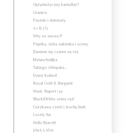
Optymistyczny kamuflaż?
Granice.
Pastele i dylematy.
A i B (?)
Why so snowy?!
Pepitka, żółta sukienka i oceny.
Zamieni się czarne na róż.
Melancholijka.
Takiego chłopaka...
Dzień Kobiet!
Royal Gold & Burgund.
Wiatr, Rupert i ja.
Black&White setny raz!
Gorzkawa czerń i trochę bieli.
Lovely fur.
Hello March!
DWA LATA!