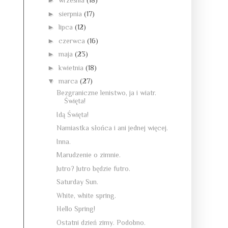
►
września
(18)
►
sierpnia
(17)
►
lipca
(12)
►
czerwca
(16)
►
maja
(23)
►
kwietnia
(18)
▼
marca
(27)
Bezgraniczne lenistwo, ja i wiatr.
Święta!
Idą Święta!
Namiastka słońca i ani jednej więcej.
Inna.
Marudzenie o zimnie.
Jutro? Jutro będzie futro.
Saturday Sun.
White, white spring.
Hello Spring!
Ostatni dzień zimy. Podobno.