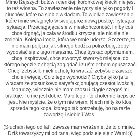
Mimo lżejszych butów i cienkiej, koronkowej kiecki nie jest
to też wiosna. To zawieszenie nie tyczy się tylko pogody i
ciuchów, które na siebie wkładam. To wielkie zawieszenie,
które mnie wciągnęło w swoją próżniową pustkę. Irytująca
sytuacja. Przeciągająca się w nieskończoność. I niby coś
chce drgnąć, ja cała w środku krzyczę, ale nic się nie
zmienia. Kolejna ironia, która we mnie uderza. Szczerze, to
nie mam pojęcia jak silnego bodźca potrzebuję, żeby
wydostać się z tego marazmu. Chcę tryskać optymizmem,
chcę inspirować, chcę stworzyć stworzyć miejsce, do
którego będzie z chęcią zaglądać i z uśmiechem opuszczać.
Chcę, żebyście mieli ochotę tu wracać, żebyście zawsze
chcieli więcej. Co z tego wychodzi? Chyba tylko ja tu
wracam ze stosunkowo satysfakcjonującą częstotliwością.
Marudzę, wiecznie nie mam czasu i ciągle czegoś mi
brakuje. To nie jest dobre. Mało tego - to cholernie kiepskie
jest. Nie myślcie, że o tym nie wiem. Niech mi tylko ktoś
sprzeda tego kopa, którego tak potrzebuję, bo na razie
zawodzę i siebie i Was.
(Słucham tego od lat i zawsze mam wrażenie, że to o mnie...
Dziś towarzyszy mi od rana, więc podzielę się z Wami :))