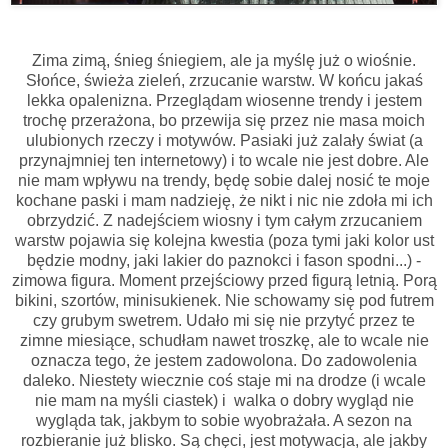
Zima zimą, śnieg śniegiem, ale ja myślę już o wiośnie.
Słońce, świeża zieleń, zrzucanie warstw. W końcu jakaś
lekka opalenizna. Przeglądam wiosenne trendy i jestem
trochę przerażona, bo przewija się przez nie masa moich
ulubionych rzeczy i motywów. Pasiaki już zalały świat (a
przynajmniej ten internetowy) i to wcale nie jest dobre. Ale
nie mam wpływu na trendy, będę sobie dalej nosić te moje
kochane paski i mam nadzieję, że nikt i nic nie zdoła mi ich
obrzydzić. Z nadejściem wiosny i tym całym zrzucaniem
warstw pojawia się kolejna kwestia (poza tymi jaki kolor ust
będzie modny, jaki lakier do paznokci i fason spodni...) -
zimowa figura. Moment przejściowy przed figurą letnią. Porą
bikini, szortów, minisukienek. Nie schowamy się pod futrem
czy grubym swetrem. Udało mi się nie przytyć przez te
zimne miesiące, schudłam nawet troszkę, ale to wcale nie
oznacza tego, że jestem zadowolona. Do zadowolenia
daleko. Niestety wiecznie coś staje mi na drodze (i wcale
nie mam na myśli ciastek) i walka o dobry wygląd nie
wygląda tak, jakbym to sobie wyobrażała. A sezon na
rozbieranie już blisko. Są chęci, jest motywacja, ale jakby