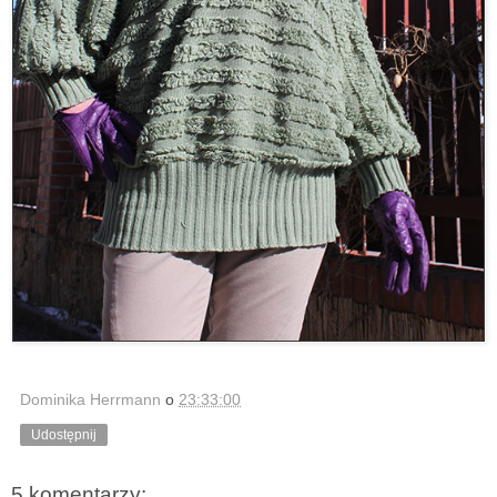
Dominika Herrmann
o
23:33:00
Udostępnij
5 komentarzy: