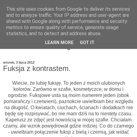
This site uses cookies from Google to deliver its services
and to analyze traffic. Your IP address and user-agent are
shared with Google along with performance and security
metrics to ensure quality of service, generate usage
statistics, and to detect and address abuse.
LEARN MORE
GOT IT
wtorek, 3 lipca 2012
Fuksja z kontrastem.
Wiecie, że lubię fuksję. To jeden z moich ulubionych
kolorów. Zarówno w szafie, kosmetyczce, w domu i
ogrodzie. Fuksjowe usta są moim numerem jeden (obok
pomarańczy i czerwieni), paznokcie uwielbiam bez względu
na długość. O kwiatach, ciuchach, ścianach i dodatkach nie
będę się rozpisywać, bo nie mam dziś na to niestety czasu.
Kapelusz ze zdjęć jest nowością w mojej szafie. Chciałam
czarny, ale wzrok powędrował gdzie indziej. Co do czarnego
- uwielbiam połączenie fuksji z bielą i czernią, jak widać