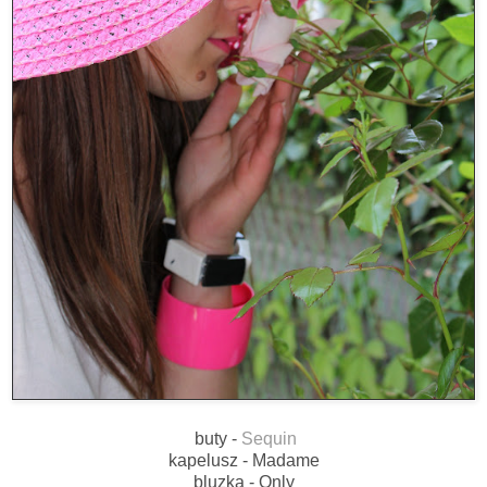
buty -
Sequin
kapelusz - Madame
bluzka - Only