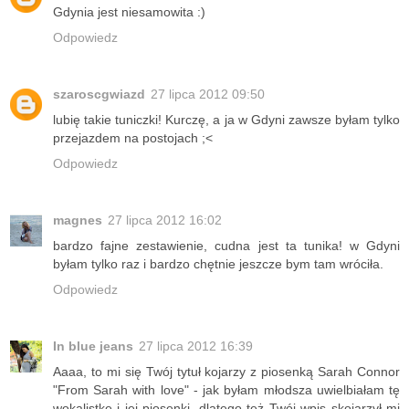
Gdynia jest niesamowita :)
Odpowiedz
szaroscgwiazd
27 lipca 2012 09:50
lubię takie tuniczki! Kurczę, a ja w Gdyni zawsze byłam tylko
przejazdem na postojach ;<
Odpowiedz
magnes
27 lipca 2012 16:02
bardzo fajne zestawienie, cudna jest ta tunika! w Gdyni
byłam tylko raz i bardzo chętnie jeszcze bym tam wróciła.
Odpowiedz
In blue jeans
27 lipca 2012 16:39
Aaaa, to mi się Twój tytuł kojarzy z piosenką Sarah Connor
"From Sarah with love" - jak byłam młodsza uwielbiałam tę
wokalistkę i jej piosenki, dlatego też Twój wpis skojarzył mi