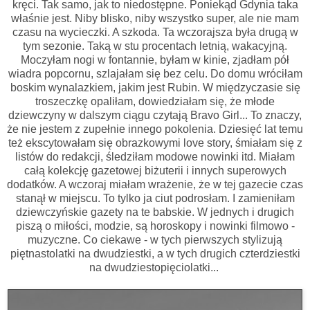
kręci. Tak samo, jak to niedostępne. Poniekąd Gdynia taka
właśnie jest. Niby blisko, niby wszystko super, ale nie mam
czasu na wycieczki. A szkoda. Ta wczorajsza była drugą w
tym sezonie. Taką w stu procentach letnią, wakacyjną.
Moczyłam nogi w fontannie, byłam w kinie, zjadłam pół
wiadra popcornu, szlajałam się bez celu. Do domu wróciłam
boskim wynalazkiem, jakim jest Rubin. W międzyczasie się
troszeczkę opaliłam, dowiedziałam się, że młode
dziewczyny w dalszym ciągu czytają Bravo Girl... To znaczy,
że nie jestem z zupełnie innego pokolenia. Dziesięć lat temu
też ekscytowałam się obrazkowymi love story, śmiałam się z
listów do redakcji, śledziłam modowe nowinki itd. Miałam
całą kolekcję gazetowej biżuterii i innych superowych
dodatków. A wczoraj miałam wrażenie, że w tej gazecie czas
stanął w miejscu. To tylko ja ciut podrosłam. I zamieniłam
dziewczyńskie gazety na te babskie. W jednych i drugich
piszą o miłości, modzie, są horoskopy i nowinki filmowo -
muzyczne. Co ciekawe - w tych pierwszych stylizują
piętnastolatki na dwudziestki, a w tych drugich czterdziestki
na dwudziestopięciolatki...