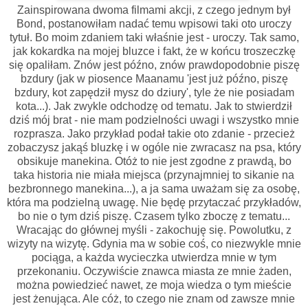
Zainspirowana dwoma filmami akcji, z czego jednym był
Bond, postanowiłam nadać temu wpisowi taki oto uroczy
tytuł. Bo moim zdaniem taki właśnie jest - uroczy. Tak samo,
jak kokardka na mojej bluzce i fakt, że w końcu troszeczkę
się opaliłam. Znów jest późno, znów prawdopodobnie piszę
bzdury (jak w piosence Maanamu 'jest już późno, piszę
bzdury, kot zapędził mysz do dziury', tyle że nie posiadam
kota...). Jak zwykle odchodzę od tematu. Jak to stwierdził
dziś mój brat - nie mam podzielności uwagi i wszystko mnie
rozprasza. Jako przykład podał takie oto zdanie - przecież
zobaczysz jakąś bluzkę i w ogóle nie zwracasz na psa, który
obsikuje manekina. Otóż to nie jest zgodne z prawdą, bo
taka historia nie miała miejsca (przynajmniej to sikanie na
bezbronnego manekina...), a ja sama uważam się za osobę,
która ma podzielną uwagę. Nie będę przytaczać przykładów,
bo nie o tym dziś piszę. Czasem tylko zboczę z tematu...
Wracając do głównej myśli - zakochuję się. Powolutku, z
wizyty na wizytę. Gdynia ma w sobie coś, co niezwykle mnie
pociąga, a każda wycieczka utwierdza mnie w tym
przekonaniu. Oczywiście znawca miasta ze mnie żaden,
można powiedzieć nawet, ze moja wiedza o tym mieście
jest żenująca. Ale cóż, to czego nie znam od zawsze mnie