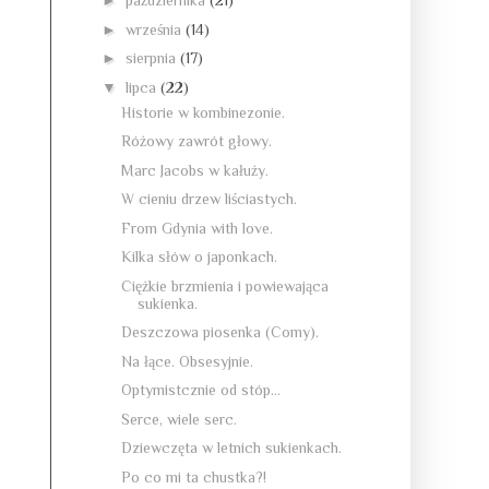
►
października
(21)
►
września
(14)
►
sierpnia
(17)
▼
lipca
(22)
Historie w kombinezonie.
Różowy zawrót głowy.
Marc Jacobs w kałuży.
W cieniu drzew liściastych.
From Gdynia with love.
Kilka słów o japonkach.
Ciężkie brzmienia i powiewająca
sukienka.
Deszczowa piosenka (Comy).
Na łące. Obsesyjnie.
Optymistcznie od stóp...
Serce, wiele serc.
Dziewczęta w letnich sukienkach.
Po co mi ta chustka?!