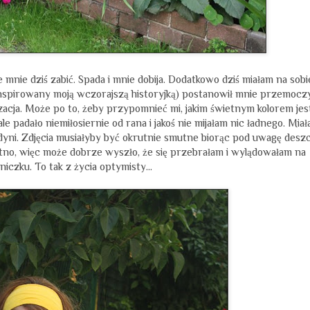
 mnie dziś zabić. Spada i mnie dobija. Dodatkowo dziś miałam na sobi
ainspirowany moją wczorajszą historyjką) postanowił mnie przemoczy
acja. Może po to, żeby przypomnieć mi, jakim świetnym kolorem jes
le padało niemiłosiernie od rana i jakoś nie mijałam nic ładnego. Mia
yni. Zdjęcia musiałyby być okrutnie smutne biorąc pod uwagę deszc
mutno, więc może dobrze wyszło, że się przebrałam i wylądowałam na
czku. To tak z życia optymisty...