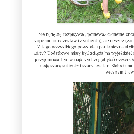
Nie będę się rozpisywać, ponieważ ciśnienie chce
zupełnie inny zestaw (z sukienką), ale deszcz (z
Z tego wszystkiego powstała spontaniczna styliz
żółty? Dodatkowo miały być zdjęcia 'na wyjeździe', a
przyjemność być w najbrzydszej (chyba) części Gd
moją szarą sukienkę i szary sweter.. Słabo i s
własnym trawni