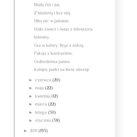
Blady róż i już.
Z biżuterią i bez niej.
Niby nic w jaśminie.
Dziki zwierz i świat z telewizora.
Imieniny.
Gra w kolory. Brąz z żółcią.
Fuksja z kontrastem.
Gruboskórna panna.
Kolejny punkt na liście obsesji.
►
czerwca
(20)
►
maja
(22)
►
kwietnia
(12)
►
marca
(22)
►
lutego
(30)
►
stycznia
(38)
►
2011
(193)