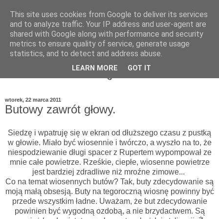
This site uses cookies from Google to deliver its services
and to analyze traffic. Your IP address and user-agent are
shared with Google along with performance and security
metrics to ensure quality of service, generate usage
statistics, and to detect and address abuse.
LEARN MORE
GOT IT
wtorek, 22 marca 2011
Butowy zawrót głowy.
Siedzę i wpatruję się w ekran od dłuższego czasu z pustką
w głowie. Miało być wiosennie i twórczo, a wyszło na to, że
niespodziewanie długi spacer z Rupertem wypompował ze
mnie całe powietrze. Rześkie, ciepłe, wiosenne powietrze
jest bardziej zdradliwe niż mroźne zimowe...
Co na temat wiosennych butów? Tak, buty zdecydowanie są
moją małą obsesją. Buty na tegoroczną wiosnę powinny być
przede wszystkim ładne. Uważam, że but zdecydowanie
powinien być wygodną ozdobą, a nie brzydactwem. Są