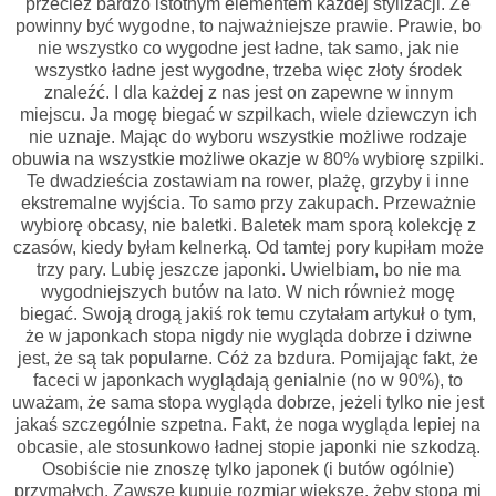
przecież bardzo istotnym elementem każdej stylizacji. Że
powinny być wygodne, to najważniejsze prawie. Prawie, bo
nie wszystko co wygodne jest ładne, tak samo, jak nie
wszystko ładne jest wygodne, trzeba więc złoty środek
znaleźć. I dla każdej z nas jest on zapewne w innym
miejscu. Ja mogę biegać w szpilkach, wiele dziewczyn ich
nie uznaje. Mając do wyboru wszystkie możliwe rodzaje
obuwia na wszystkie możliwe okazje w 80% wybiorę szpilki.
Te dwadzieścia zostawiam na rower, plażę, grzyby i inne
ekstremalne wyjścia. To samo przy zakupach. Przeważnie
wybiorę obcasy, nie baletki. Baletek mam sporą kolekcję z
czasów, kiedy byłam kelnerką. Od tamtej pory kupiłam może
trzy pary. Lubię jeszcze japonki. Uwielbiam, bo nie ma
wygodniejszych butów na lato. W nich również mogę
biegać. Swoją drogą jakiś rok temu czytałam artykuł o tym,
że w japonkach stopa nigdy nie wygląda dobrze i dziwne
jest, że są tak popularne. Cóż za bzdura. Pomijając fakt, że
faceci w japonkach wyglądają genialnie (no w 90%), to
uważam, że sama stopa wygląda dobrze, jeżeli tylko nie jest
jakaś szczególnie szpetna. Fakt, że noga wygląda lepiej na
obcasie, ale stosunkowo ładnej stopie japonki nie szkodzą.
Osobiście nie znoszę tylko japonek (i butów ogólnie)
przymałych. Zawsze kupuję rozmiar większe, żeby stopa mi