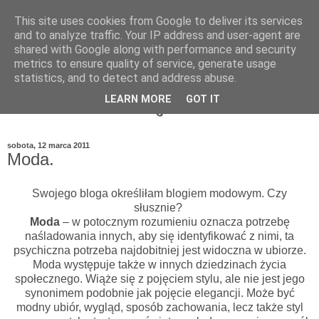
This site uses cookies from Google to deliver its services
and to analyze traffic. Your IP address and user-agent are
shared with Google along with performance and security
metrics to ensure quality of service, generate usage
statistics, and to detect and address abuse.
LEARN MORE
GOT IT
sobota, 12 marca 2011
Moda.
Swojego bloga określiłam blogiem modowym. Czy
słusznie?
Moda
– w potocznym rozumieniu oznacza potrzebę
naśladowania innych, aby się identyfikować z nimi, ta
psychiczna potrzeba najdobitniej jest widoczna w ubiorze.
Moda występuje także w innych dziedzinach życia
społecznego. Wiąże się z pojęciem stylu, ale nie jest jego
synonimem podobnie jak pojęcie elegancji. Może być
modny ubiór, wygląd, sposób zachowania, lecz także styl