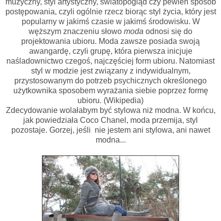
muzyczny, styl artystyczny, światopogląd czy pewien sposób
postępowania, czyli ogólnie rzecz biorąc styl życia, który jest
popularny w jakimś czasie w jakimś środowisku. W
węższym znaczeniu słowo
moda
odnosi się do
projektowania ubioru. Moda zawsze posiada swoją
awangardę, czyli grupę, która pierwsza inicjuje
naśladownictwo czegoś, najczęściej form ubioru. Natomiast
styl w modzie jest związany z indywidualnym,
przystosowanym do potrzeb psychicznych określonego
użytkownika sposobem wyrażania siebie poprzez formę
ubioru. (Wikipedia)
Zdecydowanie wolałabym być stylowa niż modna. W końcu,
jak powiedziała Coco Chanel, moda przemija, styl
pozostaje. Gorzej, jeśli nie jestem ani stylowa, ani nawet
modna...