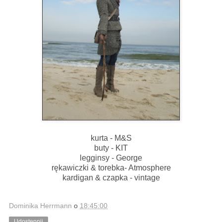
kurta - M&S
buty - KIT
legginsy - George
rękawiczki & torebka- Atmosphere
kardigan & czapka - vintage
Dominika Herrmann
o
18:45:00
Udostępnij