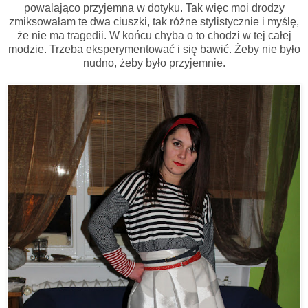
powalająco przyjemna w dotyku. Tak więc moi drodzy
zmiksowałam te dwa ciuszki, tak różne stylistycznie i myślę,
że nie ma tragedii. W końcu chyba o to chodzi w tej całej
modzie. Trzeba eksperymentować i się bawić. Żeby nie było
nudno, żeby było przyjemnie.