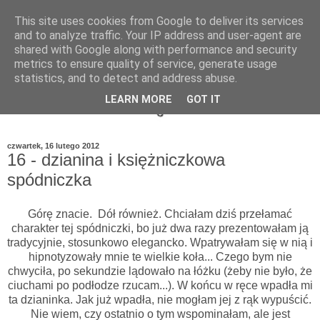
This site uses cookies from Google to deliver its services
and to analyze traffic. Your IP address and user-agent are
shared with Google along with performance and security
metrics to ensure quality of service, generate usage
statistics, and to detect and address abuse.
LEARN MORE
GOT IT
czwartek, 16 lutego 2012
16 - dzianina i księżniczkowa
spódniczka
Górę znacie. Dół również. Chciałam dziś przełamać
charakter tej spódniczki, bo już dwa razy prezentowałam ją
tradycyjnie, stosunkowo elegancko. Wpatrywałam się w nią i
hipnotyzowały mnie te wielkie koła... Czego bym nie
chwyciła, po sekundzie lądowało na łóżku (żeby nie było, że
ciuchami po podłodze rzucam...). W końcu w ręce wpadła mi
ta dzianinka. Jak już wpadła, nie mogłam jej z rąk wypuścić.
Nie wiem, czy ostatnio o tym wspominałam, ale jest