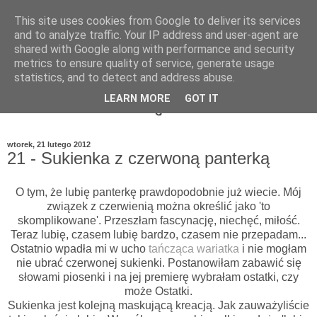
This site uses cookies from Google to deliver its services
and to analyze traffic. Your IP address and user-agent are
shared with Google along with performance and security
metrics to ensure quality of service, generate usage
statistics, and to detect and address abuse.
LEARN MORE
GOT IT
wtorek, 21 lutego 2012
21 - Sukienka z czerwoną panterką
O tym, że lubię panterkę prawdopodobnie już wiecie. Mój
związek z czerwienią można określić jako 'to
skomplikowane'. Przeszłam fascynację, niechęć, miłość.
Teraz lubię, czasem lubię bardzo, czasem nie przepadam...
Ostatnio wpadła mi w ucho
tańcząca wariatka
i nie mogłam
nie ubrać czerwonej sukienki. Postanowiłam zabawić się
słowami piosenki i na jej premierę wybrałam ostatki, czy
może Ostatki.
Sukienka jest kolejną maskującą kreacją. Jak zauważyliście