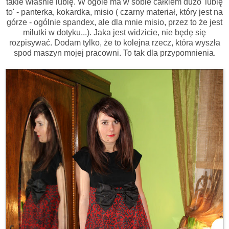
takie właśnie lubię. W ogóle ma w sobie całkiem dużo 'lubię
to' - panterka, kokardka, misio ( czarny materiał, który jest na
górze - ogólnie spandex, ale dla mnie misio, przez to że jest
milutki w dotyku...). Jaka jest widzicie, nie będę się
rozpisywać. Dodam tylko, że to kolejna rzecz, która wyszła
spod maszyn mojej pracowni. To tak dla przypomnienia.