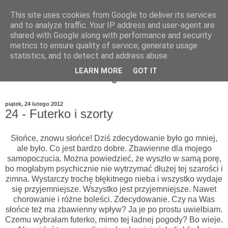
This site uses cookies from Google to deliver its services
and to analyze traffic. Your IP address and user-agent are
shared with Google along with performance and security
metrics to ensure quality of service, generate usage
statistics, and to detect and address abuse.
LEARN MORE
GOT IT
piątek, 24 lutego 2012
24 - Futerko i szorty
Słońce, znowu słońce! Dziś zdecydowanie było go mniej,
ale było. Co jest bardzo dobre. Zbawienne dla mojego
samopoczucia. Można powiedzieć, że wyszło w samą porę,
bo mogłabym psychicznie nie wytrzymać dłużej tej szarości i
zimna. Wystarczy trochę błękitnego nieba i wszystko wydaje
się przyjemniejsze. Wszystko jest przyjemniejsze. Nawet
chorowanie i różne boleści. Zdecydowanie. Czy na Was
słońce też ma zbawienny wpływ? Ja je po prostu uwielbiam.
Czemu wybrałam futerko, mimo tej ładnej pogody? Bo wieje.