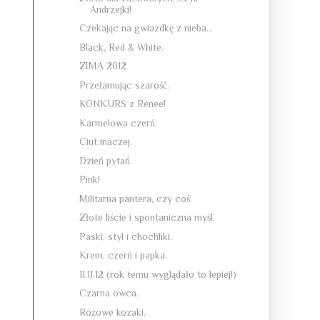
Andrzejki!
Czekając na gwiazdkę z nieba...
Black, Red & White.
ZIMA 2012
Przełamując szarość.
KONKURS z Renee!
Karmelowa czerń.
Ciut inaczej.
Dzień pytań.
Pink!
Militarna pantera, czy coś.
Złote liście i spontaniczna myśl.
Paski, styl i chochliki.
Krem, czerń i papka.
11.11.12 (rok temu wyglądało to lepiej!)
Czarna owca.
Różowe kozaki.