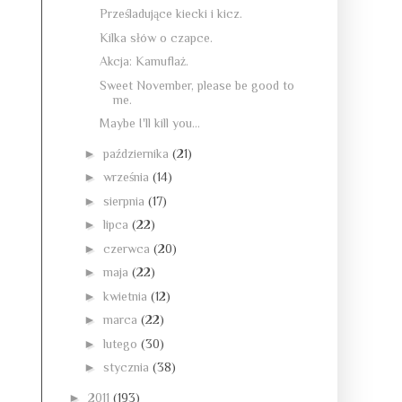
Prześladujące kiecki i kicz.
Kilka słów o czapce.
Akcja: Kamuflaż.
Sweet November, please be good to
me.
Maybe I'll kill you...
►
października
(21)
►
września
(14)
►
sierpnia
(17)
►
lipca
(22)
►
czerwca
(20)
►
maja
(22)
►
kwietnia
(12)
►
marca
(22)
►
lutego
(30)
►
stycznia
(38)
►
2011
(193)