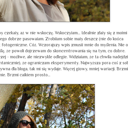
kby czekały, aż w nie wskoczę. Wskoczyłam... Idealnie zlały się z moimi
rego dobrze pasowałam. Zrobiłam sobie mały deszcz (nie do końca
byt fotogeniczne. Cóż. Wczorajszy wpis zmusił mnie do myślenia. Nie o
 Myślę, że powoli dojrzewam do skoncentrowania się na tym, co dobre.
j - możliwe, ale niezwykle odległe. Widziałam, że ta chwila nadejdzi
ontanicznie), że ograniczam eksperymenty. Najwyższa pora coś z so
na dla bloga, tak mi się wydaje. Więcej głowy, mniej wariacji. Brzmi
ie. Brzmi całkiem prosto...