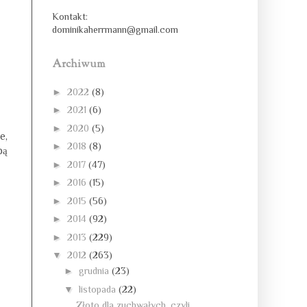
Kontakt:
dominikaherrmann@gmail.com
Archiwum
►
2022
(8)
►
2021
(6)
►
2020
(5)
e,
►
2018
(8)
bą
►
2017
(47)
►
2016
(15)
►
2015
(56)
►
2014
(92)
►
2013
(229)
▼
2012
(263)
►
grudnia
(23)
▼
listopada
(22)
Złoto dla zuchwałych, czyli